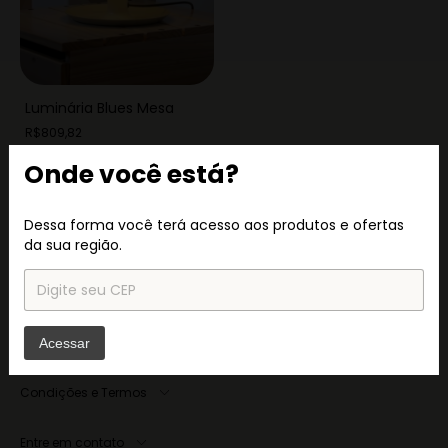
Luminária Blues Mesa
R$809,82
Onde você está?
Dessa forma você terá acesso aos produtos e ofertas
da sua região.
Navegação
Acessar
Condições e Termos
Entre em contato