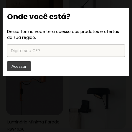
Onde você está?
Dessa forma você terá acesso aos produtos e ofertas
da sua região.
Luminária Serifa Parede G
Luminária Atril Parede
R$2.276,46
R$1.224,94
Acessar
Luminária Mínima Parede
R$946,66