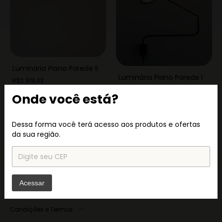
Luminária Piano Parede II
Luminária Piano Parede I
R$2.919,43
R$2.432,87
Onde você está?
Dessa forma você terá acesso aos produtos e ofertas
da sua região.
Acessar
Navegação
Condições e Termos