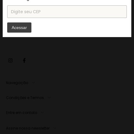
Pop / Piso
R$2.110,97
Acessar
Navegação
Condições e Termos
Entre em contato
Assine nossa newsletter