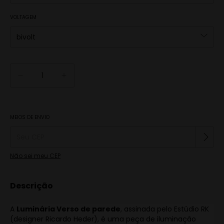
VOLTAGEM
Alterar CEP
MEIOS DE ENVIO
Entregas para o CEP:
Não sei meu CEP
Descrição
A
Luminária Verso de parede
, assinada pelo Estúdio RK
(designer Ricardo Heder), é uma peça de iluminação